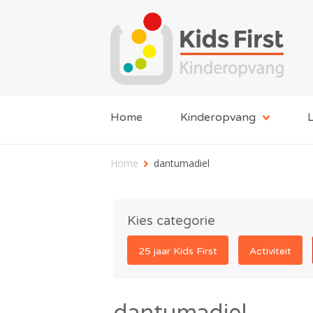
Home
Kinderopvang
L
Home
dantumadiel
Kies categorie
25 jaar Kids First
Activiteit
dantumadiel