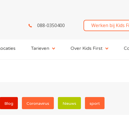
088-0350400
Werken bij Kids F
ocaties
Tarieven
Over Kids First
Co
Blog
Coronavirus
Nieuws
sport