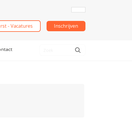
irst - Vacatures
Inschrijven
ntact