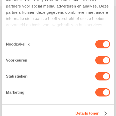
partners voor social media, adverteren en analyse. Deze
partners kunnen deze gegevens combineren met andere
informatie die u aan ze heeft verstrekt of die ze hebben
Praktisch
verzameld op basis van uw gebruik van hun services.
Werken bij Kids First
Nieuws over Kids First
Toestemmingsselectie
Noodzakelijk
Wijzigen opvangcontract
Opzeggen opvangcontract
Voorkeuren
Contact
Kantoor Groningen
Friesestraatweg 215b
Statistieken
9743 AD Groningen
Kantoor Akkrum
Marketing
Hopmanshof 5
8491 BK Akkrum
Kantoor Mijdrecht
Details tonen
Postbus 1030