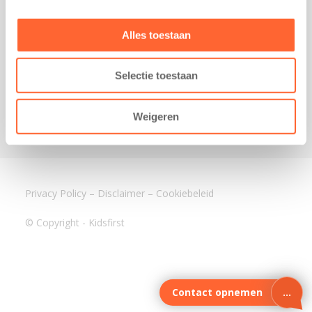
3640 BA Mijdrecht
Kantoor Assen
Alles toestaan
Lauwers 4
9405 BL Assen
Selectie toestaan
088-0350400
info@kidsfirst.nl
Weigeren
Privacy Policy
–
Disclaimer
–
Cookiebeleid
© Copyright - Kidsfirst
Contact opnemen