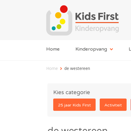
Home
Kinderopvang
L
Home
de westereen
Kies categorie
25 jaar Kids First
Activiteit
de westereen