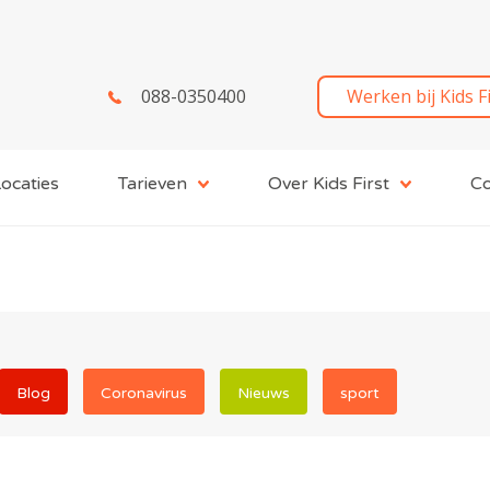
088-0350400
Werken bij Kids F
ocaties
Tarieven
Over Kids First
Co
Blog
Coronavirus
Nieuws
sport