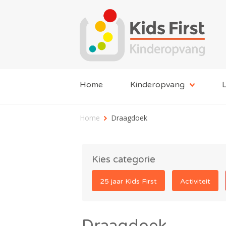
Home
Kinderopvang
L
Home
Draagdoek
Kies categorie
25 jaar Kids First
Activiteit
Draagdoek