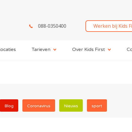
088-0350400
Werken bij Kids F
ocaties
Tarieven
Over Kids First
Co
Blog
Coronavirus
Nieuws
sport