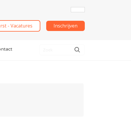
irst - Vacatures
Inschrijven
ntact