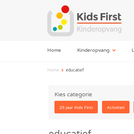
Home
Kinderopvang
L
Home
educatief
Kies categorie
25 jaar Kids First
Activiteit
educatief