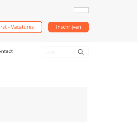
irst - Vacatures
Inschrijven
ntact