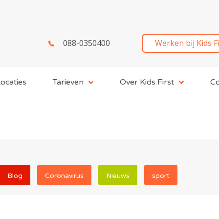
088-0350400
Werken bij Kids F
ocaties
Tarieven
Over Kids First
Co
Blog
Coronavirus
Nieuws
sport