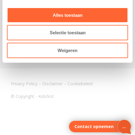
3640 BA Mijdrecht
Kantoor Assen
Alles toestaan
Lauwers 4
9405 BL Assen
Selectie toestaan
088-0350400
info@kidsfirst.nl
Weigeren
Privacy Policy
–
Disclaimer
–
Cookiebeleid
© Copyright - Kidsfirst
Contact opnemen