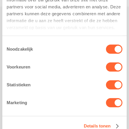
partners voor social media, adverteren en analyse. Deze
partners kunnen deze gegevens combineren met andere
informatie die u aan ze heeft verstrekt of die ze hebben
Praktisch
verzameld op basis van uw gebruik van hun services.
Werken bij Kids First
Nieuws over Kids First
Toestemmingsselectie
Noodzakelijk
Wijzigen opvangcontract
Opzeggen opvangcontract
Voorkeuren
Contact
Kantoor Groningen
Friesestraatweg 215b
Statistieken
9743 AD Groningen
Kantoor Akkrum
Marketing
Hopmanshof 5
8491 BK Akkrum
Kantoor Mijdrecht
Details tonen
Postbus 1030