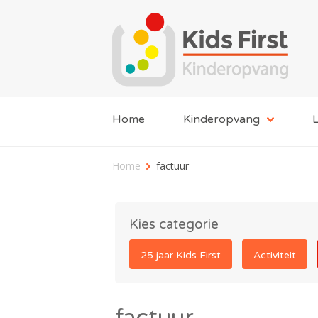
Home
Kinderopvang
L
Home
factuur
Kies categorie
25 jaar Kids First
Activiteit
factuur