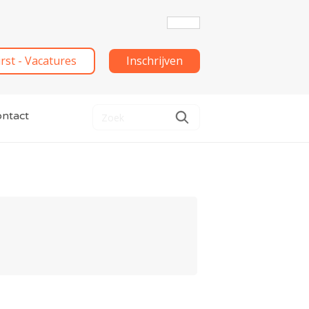
irst - Vacatures
Inschrijven
ntact