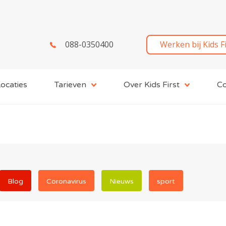
088-0350400
Werken bij Kids F
ocaties
Tarieven
Over Kids First
Co
Blog
Coronavirus
Nieuws
sport