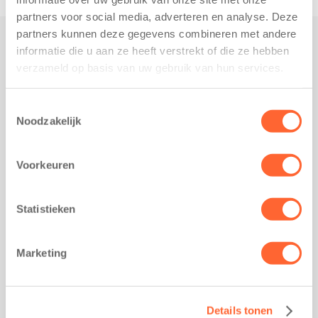
partners voor social media, adverteren en analyse. Deze
partners kunnen deze gegevens combineren met andere
informatie die u aan ze heeft verstrekt of die ze hebben
Praktisch
verzameld op basis van uw gebruik van hun services.
Werken bij Kids First
Nieuws over Kids First
Toestemmingsselectie
Noodzakelijk
Wijzigen opvangcontract
Opzeggen opvangcontract
Voorkeuren
Contact
Kantoor Groningen
Friesestraatweg 215b
Statistieken
9743 AD Groningen
Kantoor Akkrum
Marketing
Hopmanshof 5
8491 BK Akkrum
Kantoor Mijdrecht
Details tonen
Postbus 1030