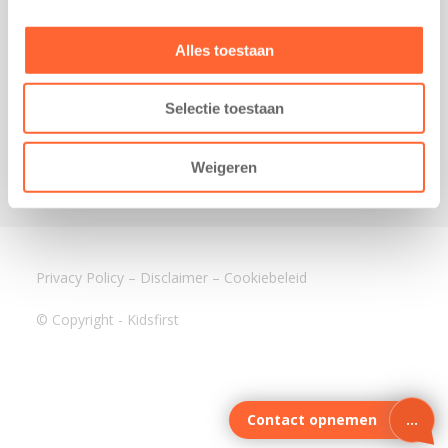
3640 BA Mijdrecht
Kantoor Assen
Alles toestaan
Lauwers 4
9405 BL Assen
Selectie toestaan
088-0350400
info@kidsfirst.nl
Weigeren
Privacy Policy
–
Disclaimer
–
Cookiebeleid
© Copyright - Kidsfirst
Contact opnemen