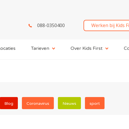
088-0350400
Werken bij Kids F
ocaties
Tarieven
Over Kids First
Co
Blog
Coronavirus
Nieuws
sport