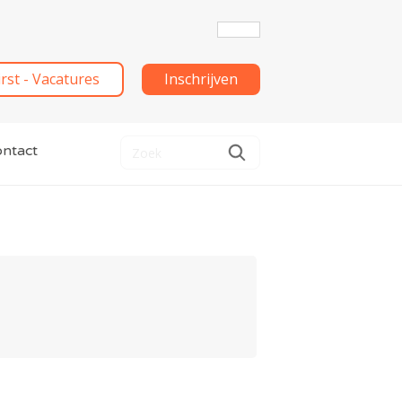
irst - Vacatures
Inschrijven
ntact