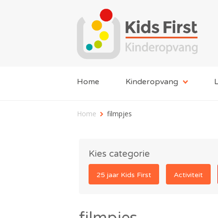
Home
Kinderopvang
L
Home
filmpjes
Kies categorie
25 jaar Kids First
Activiteit
filmpjes