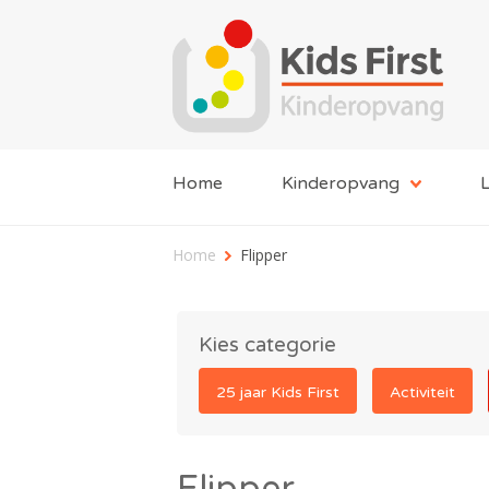
Home
Kinderopvang
L
Home
Flipper
Kies categorie
25 jaar Kids First
Activiteit
Flipper