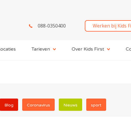
088-0350400
Werken bij Kids F
ocaties
Tarieven
Over Kids First
Co
Blog
Coronavirus
Nieuws
sport