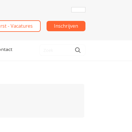
irst - Vacatures
Inschrijven
ntact