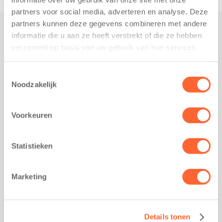
partners voor social media, adverteren en analyse. Deze
partners kunnen deze gegevens combineren met andere
informatie die u aan ze heeft verstrekt of die ze hebben
Praktisch
verzameld op basis van uw gebruik van hun services.
Werken bij Kids First
Nieuws over Kids First
Toestemmingsselectie
Noodzakelijk
Wijzigen opvangcontract
Opzeggen opvangcontract
Voorkeuren
Contact
Kantoor Groningen
Friesestraatweg 215b
Statistieken
9743 AD Groningen
Kantoor Akkrum
Marketing
Hopmanshof 5
8491 BK Akkrum
Kantoor Mijdrecht
Details tonen
Postbus 1030