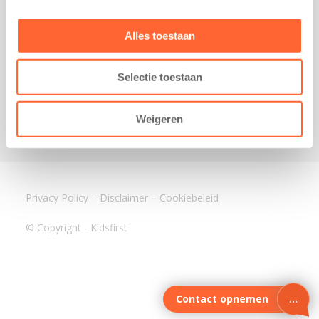
3640 BA Mijdrecht
Kantoor Assen
Alles toestaan
Lauwers 4
9405 BL Assen
Selectie toestaan
088-0350400
info@kidsfirst.nl
Weigeren
Privacy Policy
–
Disclaimer
–
Cookiebeleid
© Copyright - Kidsfirst
Contact opnemen