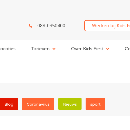
088-0350400
Werken bij Kids F
ocaties
Tarieven
Over Kids First
Co
Blog
Coronavirus
Nieuws
sport