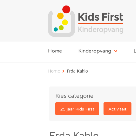
Home
Kinderopvang
L
Home
Frda Kahlo
Kies categorie
25 jaar Kids First
Activiteit
Frda Kahlo