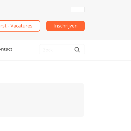
irst - Vacatures
Inschrijven
ntact