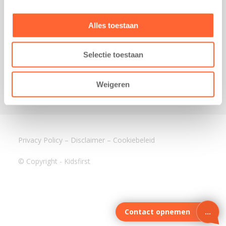
3640 BA Mijdrecht
Kantoor Assen
Alles toestaan
Lauwers 4
9405 BL Assen
Selectie toestaan
088-0350400
info@kidsfirst.nl
Weigeren
Privacy Policy
–
Disclaimer
–
Cookiebeleid
© Copyright - Kidsfirst
Contact opnemen