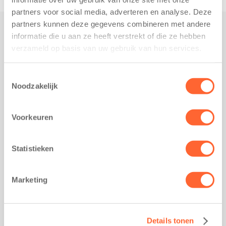
partners voor social media, adverteren en analyse. Deze
partners kunnen deze gegevens combineren met andere
informatie die u aan ze heeft verstrekt of die ze hebben
Praktisch
verzameld op basis van uw gebruik van hun services.
Werken bij Kids First
Nieuws over Kids First
Toestemmingsselectie
Noodzakelijk
Wijzigen opvangcontract
Opzeggen opvangcontract
Voorkeuren
Contact
Kantoor Groningen
Friesestraatweg 215b
Statistieken
9743 AD Groningen
Kantoor Akkrum
Marketing
Hopmanshof 5
8491 BK Akkrum
Kantoor Mijdrecht
Details tonen
Postbus 1030