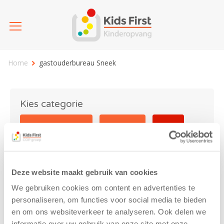
Home
gastouderbureau Sneek
Kies categorie
25 jaar Kids First
Activiteit
Blog
Coronavirus
Nieuws
sport
Deze website maakt gebruik van cookies
gastouderbureau Sneek
We gebruiken cookies om content en advertenties te
personaliseren, om functies voor social media te bieden
en om ons websiteverkeer te analyseren. Ook delen we
informatie over uw gebruik van onze site met onze