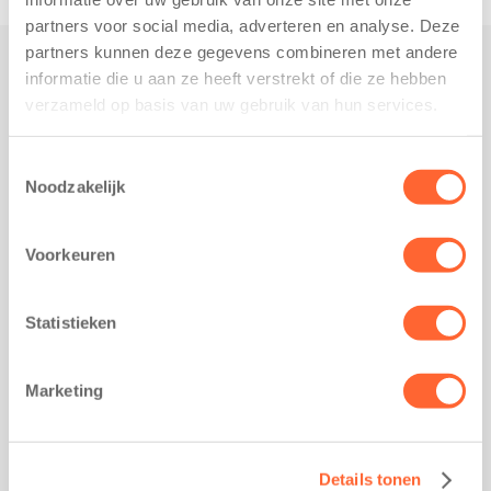
partners voor social media, adverteren en analyse. Deze
partners kunnen deze gegevens combineren met andere
informatie die u aan ze heeft verstrekt of die ze hebben
Praktisch
verzameld op basis van uw gebruik van hun services.
Werken bij Kids First
Nieuws over Kids First
Toestemmingsselectie
Noodzakelijk
Wijzigen opvangcontract
Opzeggen opvangcontract
Voorkeuren
Contact
Kantoor Groningen
Friesestraatweg 215b
Statistieken
9743 AD Groningen
Kantoor Akkrum
Marketing
Hopmanshof 5
8491 BK Akkrum
Kantoor Mijdrecht
Details tonen
Postbus 1030