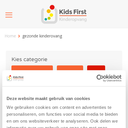
Home
gezonde kinderovang
Kies categorie
25 jaar Kids First
Activiteit
Blog
Coronavirus
Nieuws
sport
Deze website maakt gebruik van cookies
gezonde kinderovang
We gebruiken cookies om content en advertenties te
personaliseren, om functies voor social media te bieden
en om ons websiteverkeer te analyseren. Ook delen we
informatie over uw gebruik van onze site met onze