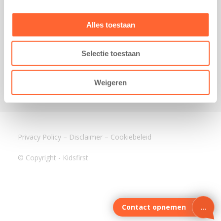
3640 BA Mijdrecht
Kantoor Assen
Alles toestaan
Lauwers 4
9405 BL Assen
Selectie toestaan
088-0350400
info@kidsfirst.nl
Weigeren
Privacy Policy
–
Disclaimer
–
Cookiebeleid
© Copyright - Kidsfirst
Contact opnemen