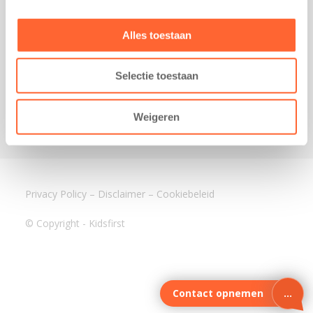
3640 BA Mijdrecht
Kantoor Assen
Alles toestaan
Lauwers 4
9405 BL Assen
Selectie toestaan
088-0350400
info@kidsfirst.nl
Weigeren
Privacy Policy
–
Disclaimer
–
Cookiebeleid
© Copyright - Kidsfirst
Contact opnemen