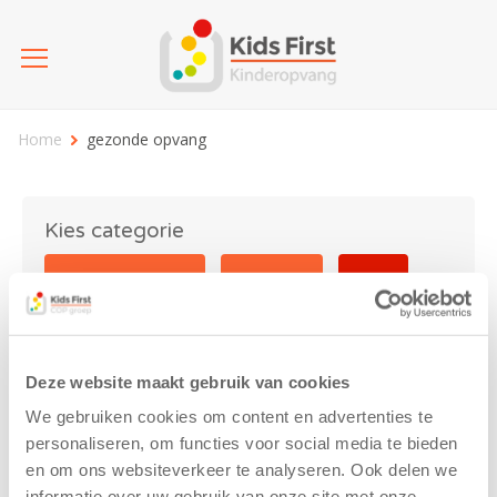
Home
gezonde opvang
Kies categorie
25 jaar Kids First
Activiteit
Blog
Coronavirus
Nieuws
sport
Deze website maakt gebruik van cookies
gezonde opvang
We gebruiken cookies om content en advertenties te
personaliseren, om functies voor social media te bieden
en om ons websiteverkeer te analyseren. Ook delen we
informatie over uw gebruik van onze site met onze