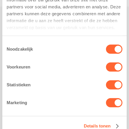
partners voor social media, adverteren en analyse. Deze
partners kunnen deze gegevens combineren met andere
informatie die u aan ze heeft verstrekt of die ze hebben
Praktisch
verzameld op basis van uw gebruik van hun services.
Werken bij Kids First
Nieuws over Kids First
Toestemmingsselectie
Noodzakelijk
Wijzigen opvangcontract
Opzeggen opvangcontract
Voorkeuren
Contact
Kantoor Groningen
Friesestraatweg 215b
Statistieken
9743 AD Groningen
Kantoor Akkrum
Marketing
Hopmanshof 5
8491 BK Akkrum
Kantoor Mijdrecht
Details tonen
Postbus 1030