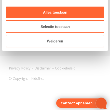
3640 BA Mijdrecht
Kantoor Assen
Alles toestaan
Lauwers 4
9405 BL Assen
Selectie toestaan
088-0350400
info@kidsfirst.nl
Weigeren
Privacy Policy
–
Disclaimer
–
Cookiebeleid
© Copyright - Kidsfirst
Contact opnemen