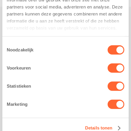
partners voor social media, adverteren en analyse. Deze
partners kunnen deze gegevens combineren met andere
informatie die u aan ze heeft verstrekt of die ze hebben
Praktisch
verzameld op basis van uw gebruik van hun services.
Werken bij Kids First
Nieuws over Kids First
Toestemmingsselectie
Noodzakelijk
Wijzigen opvangcontract
Opzeggen opvangcontract
Voorkeuren
Contact
Kantoor Groningen
Friesestraatweg 215b
Statistieken
9743 AD Groningen
Kantoor Akkrum
Marketing
Hopmanshof 5
8491 BK Akkrum
Kantoor Mijdrecht
Details tonen
Postbus 1030