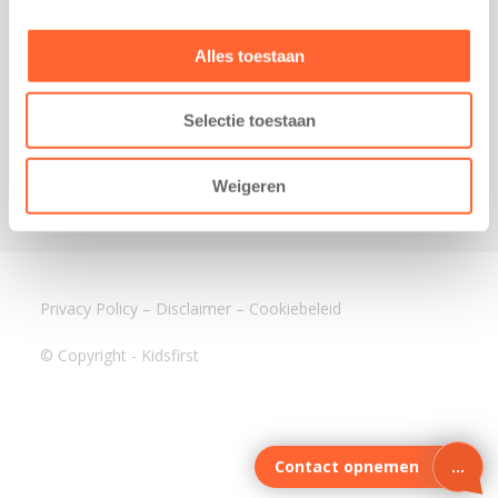
3640 BA Mijdrecht
Kantoor Assen
Alles toestaan
Lauwers 4
9405 BL Assen
Selectie toestaan
088-0350400
info@kidsfirst.nl
Weigeren
Privacy Policy
–
Disclaimer
–
Cookiebeleid
© Copyright - Kidsfirst
Contact opnemen