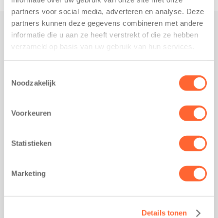
partners voor social media, adverteren en analyse. Deze
partners kunnen deze gegevens combineren met andere
informatie die u aan ze heeft verstrekt of die ze hebben
Praktisch
verzameld op basis van uw gebruik van hun services.
Werken bij Kids First
Nieuws over Kids First
Toestemmingsselectie
Noodzakelijk
Wijzigen opvangcontract
Opzeggen opvangcontract
Voorkeuren
Contact
Kantoor Groningen
Friesestraatweg 215b
Statistieken
9743 AD Groningen
Kantoor Akkrum
Marketing
Hopmanshof 5
8491 BK Akkrum
Kantoor Mijdrecht
Details tonen
Postbus 1030