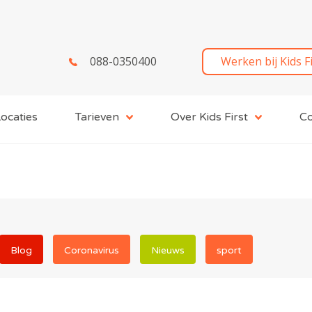
088-0350400
Werken bij Kids F
ocaties
Tarieven
Over Kids First
Co
Blog
Coronavirus
Nieuws
sport