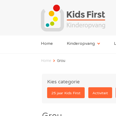
Home
Kinderopvang
L
Home
Grou
Kies categorie
25 jaar Kids First
Activiteit
Grou