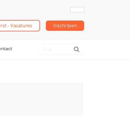
irst - Vacatures
Inschrijven
ntact