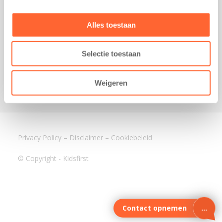
3640 BA Mijdrecht
Kantoor Assen
Alles toestaan
Lauwers 4
9405 BL Assen
Selectie toestaan
088-0350400
info@kidsfirst.nl
Weigeren
Privacy Policy
–
Disclaimer
–
Cookiebeleid
© Copyright - Kidsfirst
Contact opnemen