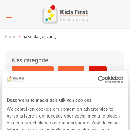
Home
halve dag opvang
Kies categorie
25 jaar Kids First
Activiteit
Blog
Coronavirus
Nieuws
sport
Deze website maakt gebruik van cookies
halve dag opvang
We gebruiken cookies om content en advertenties te
personaliseren, om functies voor social media te bieden
en om ons websiteverkeer te analyseren. Ook delen we
informatie over uw gebruik van onze site met onze