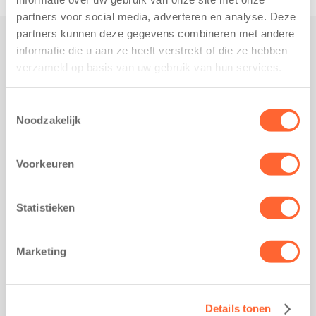
partners voor social media, adverteren en analyse. Deze
partners kunnen deze gegevens combineren met andere
informatie die u aan ze heeft verstrekt of die ze hebben
Praktisch
verzameld op basis van uw gebruik van hun services.
Werken bij Kids First
Nieuws over Kids First
Toestemmingsselectie
Noodzakelijk
Wijzigen opvangcontract
Opzeggen opvangcontract
Voorkeuren
Contact
Kantoor Groningen
Friesestraatweg 215b
Statistieken
9743 AD Groningen
Kantoor Akkrum
Marketing
Hopmanshof 5
8491 BK Akkrum
Kantoor Mijdrecht
Details tonen
Postbus 1030