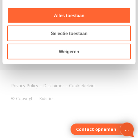
3640 BA Mijdrecht
Kantoor Assen
Alles toestaan
Lauwers 4
9405 BL Assen
Selectie toestaan
088-0350400
info@kidsfirst.nl
Weigeren
Privacy Policy
–
Disclaimer
–
Cookiebeleid
© Copyright - Kidsfirst
Contact opnemen