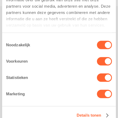
partners voor social media, adverteren en analyse. Deze
partners kunnen deze gegevens combineren met andere
informatie die u aan ze heeft verstrekt of die ze hebben
Praktisch
verzameld op basis van uw gebruik van hun services.
Werken bij Kids First
Nieuws over Kids First
Toestemmingsselectie
Noodzakelijk
Wijzigen opvangcontract
Opzeggen opvangcontract
Voorkeuren
Contact
Kantoor Groningen
Friesestraatweg 215b
Statistieken
9743 AD Groningen
Kantoor Akkrum
Marketing
Hopmanshof 5
8491 BK Akkrum
Kantoor Mijdrecht
Details tonen
Postbus 1030