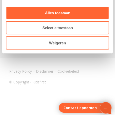
3640 BA Mijdrecht
Kantoor Assen
Alles toestaan
Lauwers 4
9405 BL Assen
Selectie toestaan
088-0350400
info@kidsfirst.nl
Weigeren
Privacy Policy
–
Disclaimer
–
Cookiebeleid
© Copyright - Kidsfirst
Contact opnemen