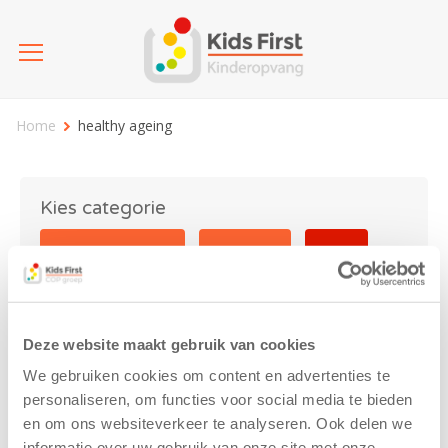
Home
healthy ageing
Kies categorie
25 jaar Kids First
Activiteit
Blog
Coronavirus
Nieuws
sport
Deze website maakt gebruik van cookies
healthy ageing
We gebruiken cookies om content en advertenties te
personaliseren, om functies voor social media te bieden
en om ons websiteverkeer te analyseren. Ook delen we
informatie over uw gebruik van onze site met onze