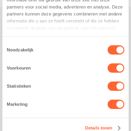
partners voor social media, adverteren en analyse. Deze
partners kunnen deze gegevens combineren met andere
informatie die u aan ze heeft verstrekt of die ze hebben
Praktisch
verzameld op basis van uw gebruik van hun services.
Werken bij Kids First
Nieuws over Kids First
Toestemmingsselectie
Noodzakelijk
Wijzigen opvangcontract
Opzeggen opvangcontract
Voorkeuren
Contact
Kantoor Groningen
Friesestraatweg 215b
Statistieken
9743 AD Groningen
Kantoor Akkrum
Marketing
Hopmanshof 5
8491 BK Akkrum
Kantoor Mijdrecht
Details tonen
Postbus 1030