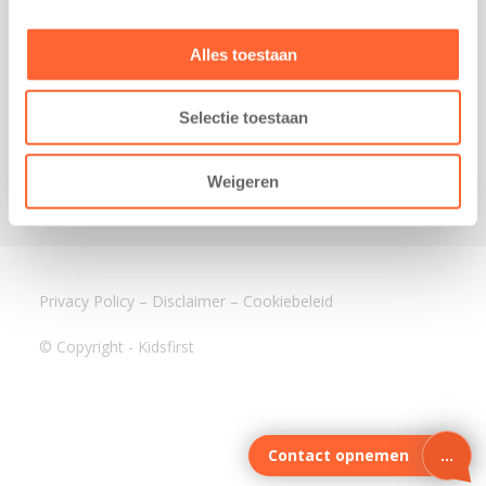
3640 BA Mijdrecht
Kantoor Assen
Alles toestaan
Lauwers 4
9405 BL Assen
Selectie toestaan
088-0350400
info@kidsfirst.nl
Weigeren
Privacy Policy
–
Disclaimer
–
Cookiebeleid
© Copyright - Kidsfirst
Contact opnemen