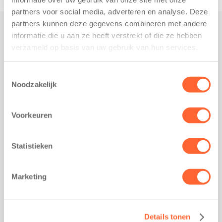
partners voor social media, adverteren en analyse. Deze
partners kunnen deze gegevens combineren met andere
informatie die u aan ze heeft verstrekt of die ze hebben
Praktisch
verzameld op basis van uw gebruik van hun services.
Werken bij Kids First
Nieuws over Kids First
Toestemmingsselectie
Noodzakelijk
Wijzigen opvangcontract
Opzeggen opvangcontract
Voorkeuren
Contact
Kantoor Groningen
Friesestraatweg 215b
Statistieken
9743 AD Groningen
Kantoor Akkrum
Marketing
Hopmanshof 5
8491 BK Akkrum
Kantoor Mijdrecht
Details tonen
Postbus 1030