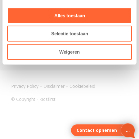
3640 BA Mijdrecht
Kantoor Assen
Alles toestaan
Lauwers 4
9405 BL Assen
Selectie toestaan
088-0350400
info@kidsfirst.nl
Weigeren
Privacy Policy
–
Disclaimer
–
Cookiebeleid
© Copyright - Kidsfirst
Contact opnemen