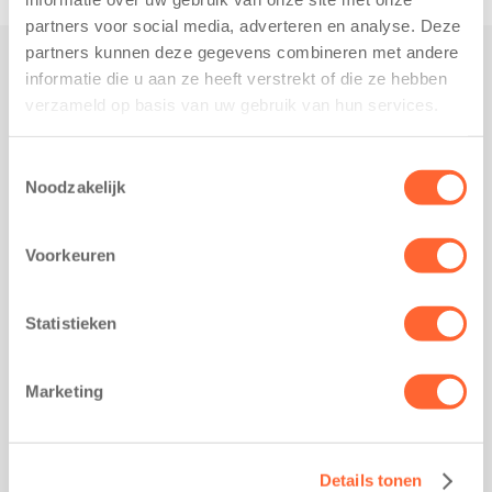
partners voor social media, adverteren en analyse. Deze
partners kunnen deze gegevens combineren met andere
informatie die u aan ze heeft verstrekt of die ze hebben
Praktisch
verzameld op basis van uw gebruik van hun services.
Werken bij Kids First
Nieuws over Kids First
Toestemmingsselectie
Noodzakelijk
Wijzigen opvangcontract
Opzeggen opvangcontract
Voorkeuren
Contact
Kantoor Groningen
Friesestraatweg 215b
Statistieken
9743 AD Groningen
Kantoor Akkrum
Marketing
Hopmanshof 5
8491 BK Akkrum
Kantoor Mijdrecht
Details tonen
Postbus 1030