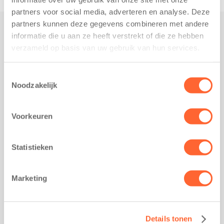
partners voor social media, adverteren en analyse. Deze
partners kunnen deze gegevens combineren met andere
informatie die u aan ze heeft verstrekt of die ze hebben
Praktisch
verzameld op basis van uw gebruik van hun services.
Werken bij Kids First
Nieuws over Kids First
Toestemmingsselectie
Noodzakelijk
Wijzigen opvangcontract
Opzeggen opvangcontract
Voorkeuren
Contact
Kantoor Groningen
Friesestraatweg 215b
Statistieken
9743 AD Groningen
Kantoor Akkrum
Marketing
Hopmanshof 5
8491 BK Akkrum
Kantoor Mijdrecht
Details tonen
Postbus 1030