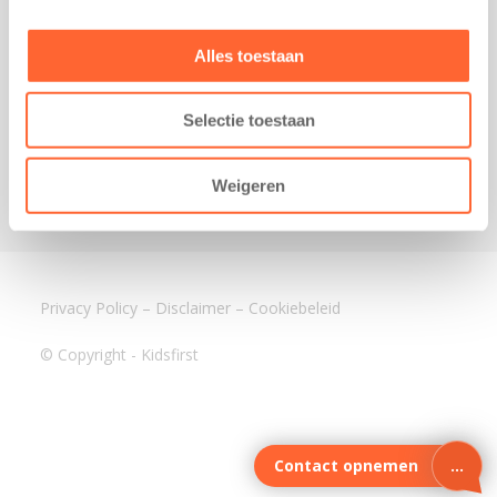
3640 BA Mijdrecht
Kantoor Assen
Alles toestaan
Lauwers 4
9405 BL Assen
Selectie toestaan
088-0350400
info@kidsfirst.nl
Weigeren
Privacy Policy
–
Disclaimer
–
Cookiebeleid
© Copyright - Kidsfirst
Contact opnemen