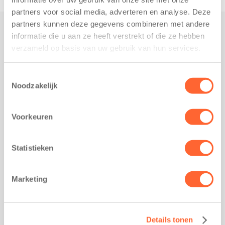
partners voor social media, adverteren en analyse. Deze
partners kunnen deze gegevens combineren met andere
informatie die u aan ze heeft verstrekt of die ze hebben
Praktisch
verzameld op basis van uw gebruik van hun services.
Werken bij Kids First
Nieuws over Kids First
Toestemmingsselectie
Noodzakelijk
Wijzigen opvangcontract
Opzeggen opvangcontract
Voorkeuren
Contact
Kantoor Groningen
Friesestraatweg 215b
Statistieken
9743 AD Groningen
Kantoor Akkrum
Marketing
Hopmanshof 5
8491 BK Akkrum
Kantoor Mijdrecht
Details tonen
Postbus 1030