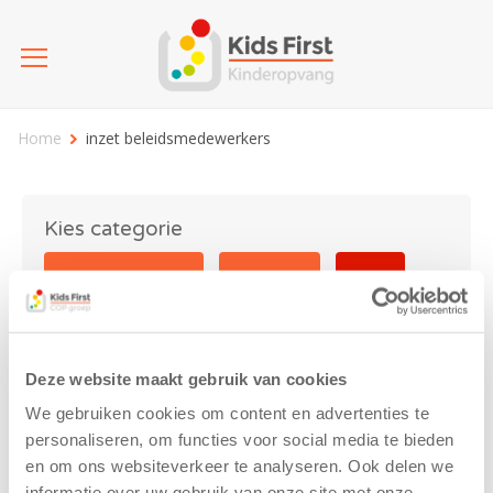
Home
inzet beleidsmedewerkers
Kies categorie
25 jaar Kids First
Activiteit
Blog
Coronavirus
Nieuws
sport
Deze website maakt gebruik van cookies
inzet beleidsmedewerkers
We gebruiken cookies om content en advertenties te
personaliseren, om functies voor social media te bieden
en om ons websiteverkeer te analyseren. Ook delen we
informatie over uw gebruik van onze site met onze