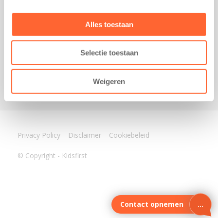
3640 BA Mijdrecht
Kantoor Assen
Alles toestaan
Lauwers 4
9405 BL Assen
Selectie toestaan
088-0350400
info@kidsfirst.nl
Weigeren
Privacy Policy
–
Disclaimer
–
Cookiebeleid
© Copyright - Kidsfirst
Contact opnemen