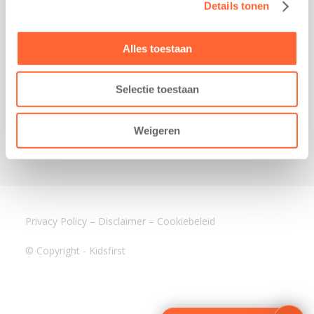
Details tonen
Kantoor Mijdrecht
Postbus 1030
3640 BA Mijdrecht
Alles toestaan
Kantoor Assen
Lauwers 4
Selectie toestaan
9405 BL Assen
088-0350400
Weigeren
info@kidsfirst.nl
Privacy Policy
–
Disclaimer
–
Cookiebeleid
© Copyright - Kidsfirst