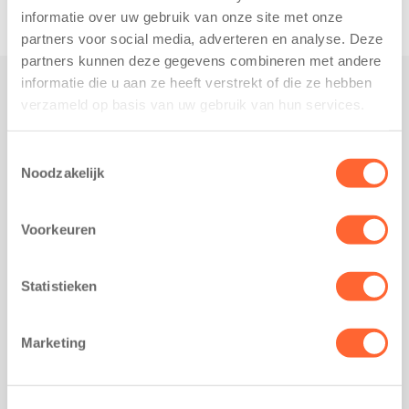
informatie over uw gebruik van onze site met onze
partners voor social media, adverteren en analyse. Deze
partners kunnen deze gegevens combineren met andere
informatie die u aan ze heeft verstrekt of die ze hebben
verzameld op basis van uw gebruik van hun services.
Praktisch
Werken bij Kids First
Toestemmingsselectie
Nieuws over Kids First
Noodzakelijk
Wijzigen opvangcontract
Opzeggen opvangcontract
Voorkeuren
Contact
Kantoor Groningen
Statistieken
Friesestraatweg 215b
9743 AD Groningen
Marketing
Kantoor Akkrum
Hopmanshof 5
8491 BK Akkrum