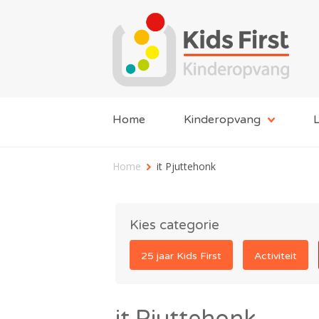
Home
Kinderopvang
L
Home
it Pjuttehonk
Kies categorie
25 jaar Kids First
Activiteit
it Pjuttehonk