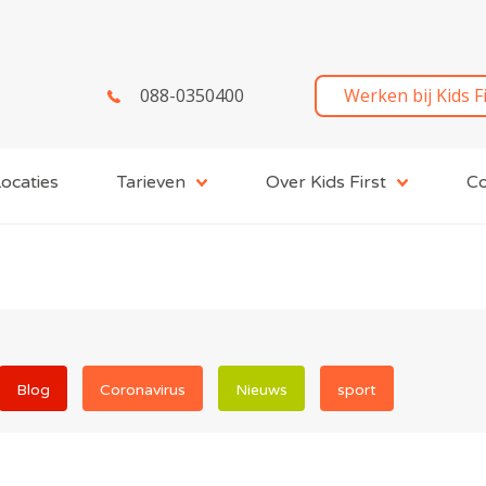
088-0350400
Werken bij Kids F
ocaties
Tarieven
Over Kids First
Co
Blog
Coronavirus
Nieuws
sport