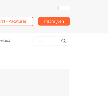
irst - Vacatures
Inschrijven
ntact