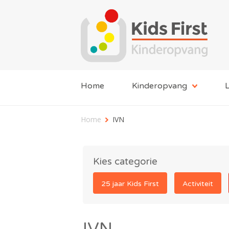
Home
Kinderopvang
L
Home
IVN
Kies categorie
25 jaar Kids First
Activiteit
IVN