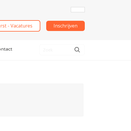
irst - Vacatures
Inschrijven
ntact