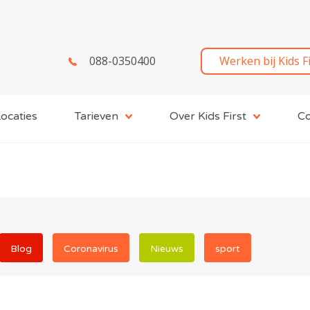
088-0350400
Werken bij Kids F
ocaties
Tarieven
Over Kids First
Co
Blog
Coronavirus
Nieuws
sport