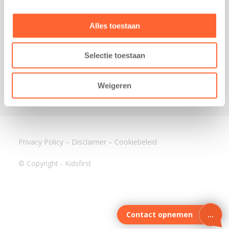
3640 BA Mijdrecht
Kantoor Assen
Alles toestaan
Lauwers 4
9405 BL Assen
Selectie toestaan
088-0350400
info@kidsfirst.nl
Weigeren
Privacy Policy
–
Disclaimer
–
Cookiebeleid
© Copyright - Kidsfirst
Contact opnemen