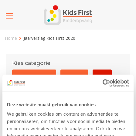
Home
Jaarverslag Kids First 2020
Kies categorie
25 jaar Kids First
Activiteit
Blog
Coronavirus
Nieuws
sport
Deze website maakt gebruik van cookies
Jaarverslag Kids First 2020
We gebruiken cookies om content en advertenties te
personaliseren, om functies voor social media te bieden
en om ons websiteverkeer te analyseren. Ook delen we
informatie over uw gebruik van onze site met onze