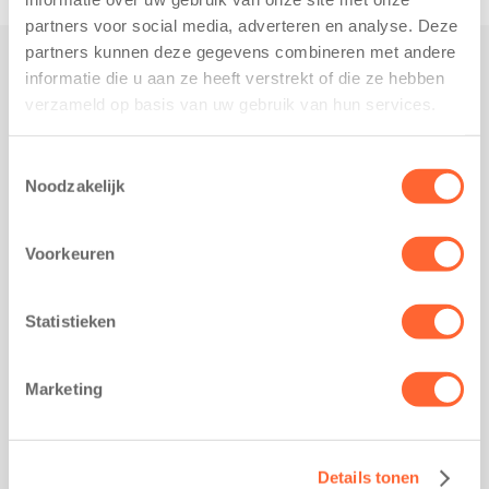
partners voor social media, adverteren en analyse. Deze
partners kunnen deze gegevens combineren met andere
informatie die u aan ze heeft verstrekt of die ze hebben
Praktisch
verzameld op basis van uw gebruik van hun services.
Werken bij Kids First
Nieuws over Kids First
Toestemmingsselectie
Noodzakelijk
Wijzigen opvangcontract
Opzeggen opvangcontract
Voorkeuren
Contact
Kantoor Groningen
Friesestraatweg 215b
Statistieken
9743 AD Groningen
Kantoor Akkrum
Marketing
Hopmanshof 5
8491 BK Akkrum
Kantoor Mijdrecht
Details tonen
Postbus 1030