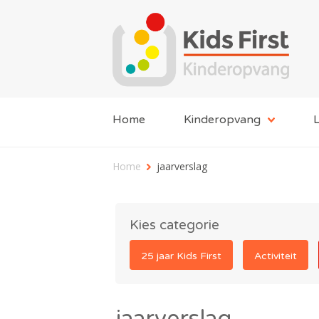
Home
Kinderopvang
L
Home
jaarverslag
Kies categorie
25 jaar Kids First
Activiteit
jaarverslag