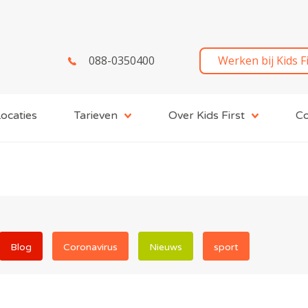
088-0350400
Werken bij Kids F
ocaties
Tarieven
Over Kids First
Co
Blog
Coronavirus
Nieuws
sport