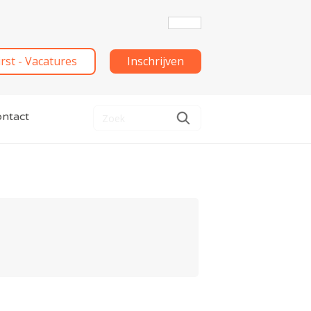
irst - Vacatures
Inschrijven
ntact