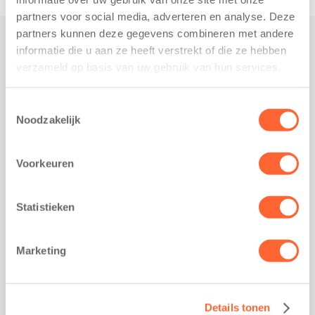
partners voor social media, adverteren en analyse. Deze
partners kunnen deze gegevens combineren met andere
informatie die u aan ze heeft verstrekt of die ze hebben
Praktisch
verzameld op basis van uw gebruik van hun services.
Werken bij Kids First
Nieuws over Kids First
Toestemmingsselectie
Noodzakelijk
Wijzigen opvangcontract
Opzeggen opvangcontract
Voorkeuren
Contact
Kantoor Groningen
Friesestraatweg 215b
Statistieken
9743 AD Groningen
Kantoor Akkrum
Marketing
Hopmanshof 5
8491 BK Akkrum
Kantoor Mijdrecht
Details tonen
Postbus 1030