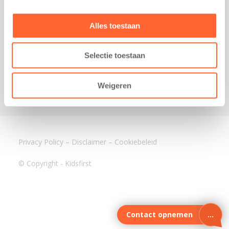
3640 BA Mijdrecht
Kantoor Assen
Alles toestaan
Lauwers 4
9405 BL Assen
Selectie toestaan
088-0350400
info@kidsfirst.nl
Weigeren
Privacy Policy
–
Disclaimer
–
Cookiebeleid
© Copyright - Kidsfirst
Contact opnemen