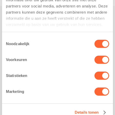
partners voor social media, adverteren en analyse. Deze
partners kunnen deze gegevens combineren met andere
informatie die u aan ze heeft verstrekt of die ze hebben
Praktisch
verzameld op basis van uw gebruik van hun services.
Werken bij Kids First
Nieuws over Kids First
Toestemmingsselectie
Noodzakelijk
Wijzigen opvangcontract
Opzeggen opvangcontract
Voorkeuren
Contact
Kantoor Groningen
Friesestraatweg 215b
Statistieken
9743 AD Groningen
Kantoor Akkrum
Marketing
Hopmanshof 5
8491 BK Akkrum
Kantoor Mijdrecht
Details tonen
Postbus 1030