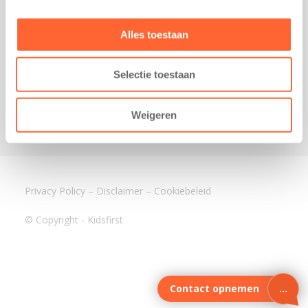
3640 BA Mijdrecht
Kantoor Assen
Alles toestaan
Lauwers 4
9405 BL Assen
Selectie toestaan
088-0350400
info@kidsfirst.nl
Weigeren
Privacy Policy
–
Disclaimer
–
Cookiebeleid
© Copyright - Kidsfirst
Contact opnemen