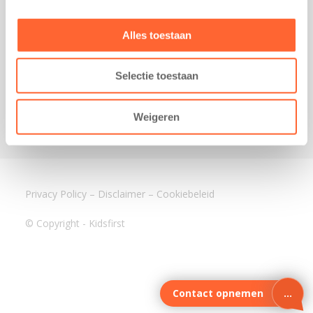
3640 BA Mijdrecht
Kantoor Assen
Alles toestaan
Lauwers 4
9405 BL Assen
Selectie toestaan
088-0350400
info@kidsfirst.nl
Weigeren
Privacy Policy
–
Disclaimer
–
Cookiebeleid
© Copyright - Kidsfirst
Contact opnemen