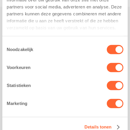
partners voor social media, adverteren en analyse. Deze
partners kunnen deze gegevens combineren met andere
informatie die u aan ze heeft verstrekt of die ze hebben
Praktisch
verzameld op basis van uw gebruik van hun services.
Werken bij Kids First
Nieuws over Kids First
Toestemmingsselectie
Noodzakelijk
Wijzigen opvangcontract
Opzeggen opvangcontract
Voorkeuren
Contact
Kantoor Groningen
Friesestraatweg 215b
Statistieken
9743 AD Groningen
Kantoor Akkrum
Marketing
Hopmanshof 5
8491 BK Akkrum
Kantoor Mijdrecht
Details tonen
Postbus 1030