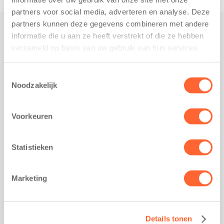
partners voor social media, adverteren en analyse. Deze
partners kunnen deze gegevens combineren met andere
informatie die u aan ze heeft verstrekt of die ze hebben
Praktisch
verzameld op basis van uw gebruik van hun services.
Werken bij Kids First
Nieuws over Kids First
Toestemmingsselectie
Noodzakelijk
Wijzigen opvangcontract
Opzeggen opvangcontract
Voorkeuren
Contact
Kantoor Groningen
Friesestraatweg 215b
Statistieken
9743 AD Groningen
Kantoor Akkrum
Marketing
Hopmanshof 5
8491 BK Akkrum
Kantoor Mijdrecht
Details tonen
Postbus 1030