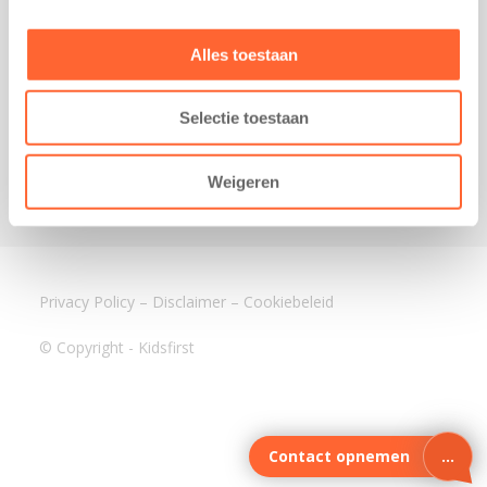
3640 BA Mijdrecht
Kantoor Assen
Alles toestaan
Lauwers 4
9405 BL Assen
Selectie toestaan
088-0350400
info@kidsfirst.nl
Weigeren
Privacy Policy
–
Disclaimer
–
Cookiebeleid
© Copyright - Kidsfirst
Contact opnemen