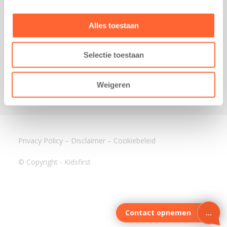
3640 BA Mijdrecht
Kantoor Assen
Alles toestaan
Lauwers 4
9405 BL Assen
Selectie toestaan
088-0350400
info@kidsfirst.nl
Weigeren
Privacy Policy
–
Disclaimer
–
Cookiebeleid
© Copyright - Kidsfirst
Contact opnemen