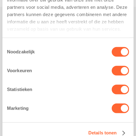
partners voor social media, adverteren en analyse. Deze
partners kunnen deze gegevens combineren met andere
informatie die u aan ze heeft verstrekt of die ze hebben
Praktisch
verzameld op basis van uw gebruik van hun services.
Werken bij Kids First
Nieuws over Kids First
Toestemmingsselectie
Noodzakelijk
Wijzigen opvangcontract
Opzeggen opvangcontract
Voorkeuren
Contact
Kantoor Groningen
Friesestraatweg 215b
Statistieken
9743 AD Groningen
Kantoor Akkrum
Marketing
Hopmanshof 5
8491 BK Akkrum
Kantoor Mijdrecht
Details tonen
Postbus 1030