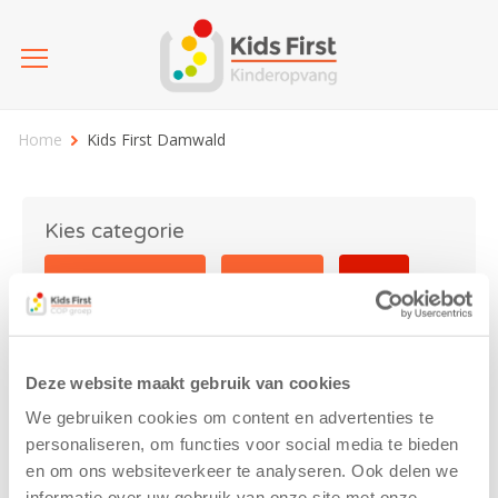
Home
Kids First Damwald
Kies categorie
25 jaar Kids First
Activiteit
Blog
Coronavirus
Nieuws
sport
Deze website maakt gebruik van cookies
Kids First Damwald
We gebruiken cookies om content en advertenties te
personaliseren, om functies voor social media te bieden
en om ons websiteverkeer te analyseren. Ook delen we
informatie over uw gebruik van onze site met onze