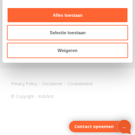
3640 BA Mijdrecht
Kantoor Assen
Alles toestaan
Lauwers 4
9405 BL Assen
Selectie toestaan
088-0350400
info@kidsfirst.nl
Weigeren
Privacy Policy
–
Disclaimer
–
Cookiebeleid
© Copyright - Kidsfirst
Contact opnemen