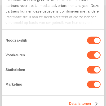
partners voor social media, adverteren en analyse. Deze
partners kunnen deze gegevens combineren met andere
informatie die u aan ze heeft verstrekt of die ze hebben
Praktisch
verzameld op basis van uw gebruik van hun services.
Werken bij Kids First
Nieuws over Kids First
Toestemmingsselectie
Noodzakelijk
Wijzigen opvangcontract
Opzeggen opvangcontract
Voorkeuren
Contact
Kantoor Groningen
Friesestraatweg 215b
Statistieken
9743 AD Groningen
Kantoor Akkrum
Marketing
Hopmanshof 5
8491 BK Akkrum
Kantoor Mijdrecht
Details tonen
Postbus 1030