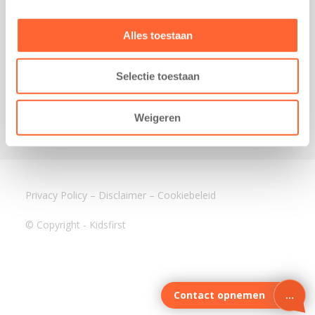
3640 BA Mijdrecht
Kantoor Assen
Alles toestaan
Lauwers 4
9405 BL Assen
Selectie toestaan
088-0350400
info@kidsfirst.nl
Weigeren
Privacy Policy
–
Disclaimer
–
Cookiebeleid
© Copyright - Kidsfirst
Contact opnemen