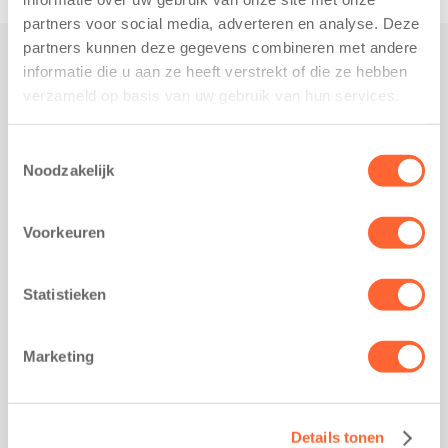
partners voor social media, adverteren en analyse. Deze
partners kunnen deze gegevens combineren met andere
informatie die u aan ze heeft verstrekt of die ze hebben
Praktisch
verzameld op basis van uw gebruik van hun services.
Werken bij Kids First
Nieuws over Kids First
Toestemmingsselectie
Noodzakelijk
Wijzigen opvangcontract
Opzeggen opvangcontract
Voorkeuren
Contact
Kantoor Groningen
Friesestraatweg 215b
Statistieken
9743 AD Groningen
Kantoor Akkrum
Marketing
Hopmanshof 5
8491 BK Akkrum
Kantoor Mijdrecht
Details tonen
Postbus 1030