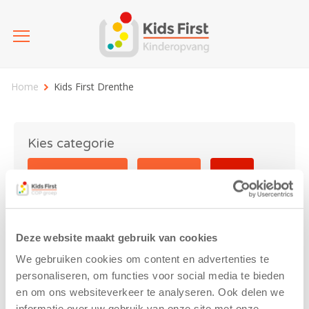
Home
Kids First Drenthe
Kies categorie
25 jaar Kids First
Activiteit
Blog
Coronavirus
Nieuws
sport
Deze website maakt gebruik van cookies
Kids First Drenthe
We gebruiken cookies om content en advertenties te
personaliseren, om functies voor social media te bieden
en om ons websiteverkeer te analyseren. Ook delen we
informatie over uw gebruik van onze site met onze