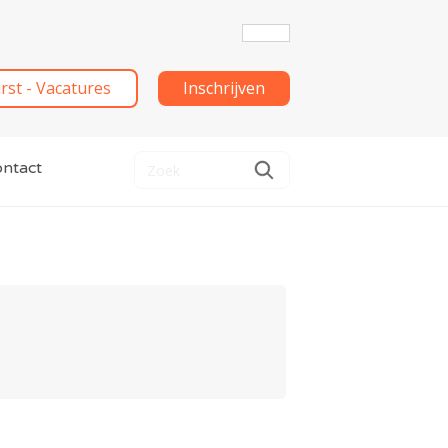
irst - Vacatures
Inschrijven
ntact