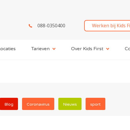
088-0350400
Werken bij Kids F
ocaties
Tarieven
Over Kids First
Co
Blog
Coronavirus
Nieuws
sport