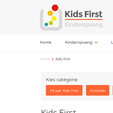
Home
Kinderopvang
L
Home
Kids First
Kies categorie
25 jaar Kids First
Activiteit
Kids First