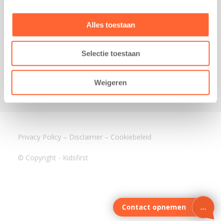
3640 BA Mijdrecht
Kantoor Assen
Alles toestaan
Lauwers 4
9405 BL Assen
Selectie toestaan
088-0350400
info@kidsfirst.nl
Weigeren
Privacy Policy
–
Disclaimer
–
Cookiebeleid
© Copyright - Kidsfirst
Contact opnemen