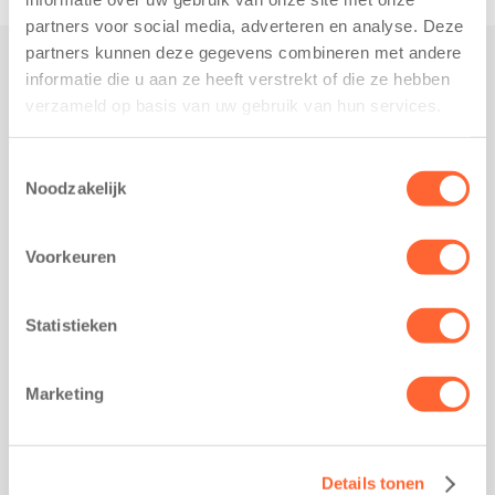
partners voor social media, adverteren en analyse. Deze
partners kunnen deze gegevens combineren met andere
informatie die u aan ze heeft verstrekt of die ze hebben
Praktisch
verzameld op basis van uw gebruik van hun services.
Werken bij Kids First
Nieuws over Kids First
Toestemmingsselectie
Noodzakelijk
Wijzigen opvangcontract
Opzeggen opvangcontract
Voorkeuren
Contact
Kantoor Groningen
Friesestraatweg 215b
Statistieken
9743 AD Groningen
Kantoor Akkrum
Marketing
Hopmanshof 5
8491 BK Akkrum
Kantoor Mijdrecht
Details tonen
Postbus 1030