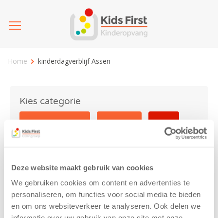
Home
kinderdagverblijf Assen
Kies categorie
25 jaar Kids First
Activiteit
Blog
Coronavirus
Nieuws
sport
Deze website maakt gebruik van cookies
kinderdagverblijf Assen
We gebruiken cookies om content en advertenties te
personaliseren, om functies voor social media te bieden
en om ons websiteverkeer te analyseren. Ook delen we
informatie over uw gebruik van onze site met onze