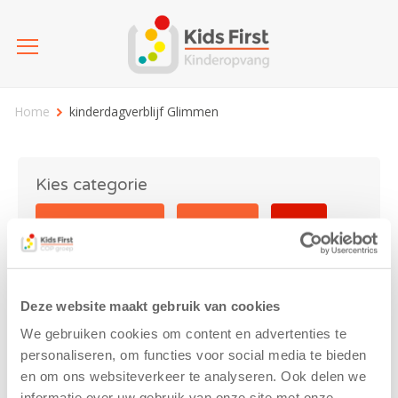
Home
kinderdagverblijf Glimmen
Kies categorie
25 jaar Kids First
Activiteit
Blog
Coronavirus
Nieuws
sport
Deze website maakt gebruik van cookies
kinderdagverblijf Glimmen
We gebruiken cookies om content en advertenties te
personaliseren, om functies voor social media te bieden
en om ons websiteverkeer te analyseren. Ook delen we
informatie over uw gebruik van onze site met onze