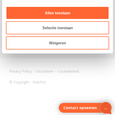
3640 BA Mijdrecht
Kantoor Assen
Alles toestaan
Lauwers 4
9405 BL Assen
Selectie toestaan
088-0350400
info@kidsfirst.nl
Weigeren
Privacy Policy
–
Disclaimer
–
Cookiebeleid
© Copyright - Kidsfirst
Contact opnemen