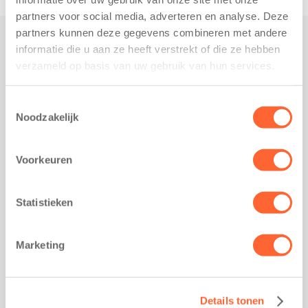
partners voor social media, adverteren en analyse. Deze
partners kunnen deze gegevens combineren met andere
informatie die u aan ze heeft verstrekt of die ze hebben
Praktisch
verzameld op basis van uw gebruik van hun services.
Werken bij Kids First
Nieuws over Kids First
Toestemmingsselectie
Noodzakelijk
Wijzigen opvangcontract
Opzeggen opvangcontract
Voorkeuren
Contact
Kantoor Groningen
Friesestraatweg 215b
Statistieken
9743 AD Groningen
Kantoor Akkrum
Marketing
Hopmanshof 5
8491 BK Akkrum
Kantoor Mijdrecht
Details tonen
Postbus 1030