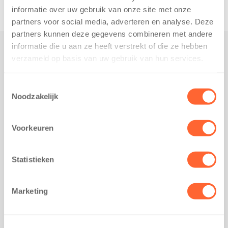
informatie over uw gebruik van onze site met onze
partners voor social media, adverteren en analyse. Deze
partners kunnen deze gegevens combineren met andere
informatie die u aan ze heeft verstrekt of die ze hebben
verzameld op basis van uw gebruik van hun services.
Praktisch
Werken bij Kids First
Toestemmingsselectie
Nieuws over Kids First
Noodzakelijk
Wijzigen opvangcontract
Opzeggen opvangcontract
Voorkeuren
Contact
Kantoor Groningen
Statistieken
Friesestraatweg 215b
9743 AD Groningen
Marketing
Kantoor Akkrum
Hopmanshof 5
8491 BK Akkrum