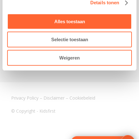
Details tonen
Kantoor Mijdrecht
Postbus 1030
3640 BA Mijdrecht
Alles toestaan
Kantoor Assen
Lauwers 4
Selectie toestaan
9405 BL Assen
088-0350400
Weigeren
info@kidsfirst.nl
Privacy Policy
–
Disclaimer
–
Cookiebeleid
© Copyright - Kidsfirst