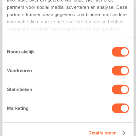
partners voor social media, adverteren en analyse. Deze
partners kunnen deze gegevens combineren met andere
informatie die u aan ze heeft verstrekt of die ze hebben
Praktisch
verzameld op basis van uw gebruik van hun services.
Werken bij Kids First
Nieuws over Kids First
Toestemmingsselectie
Noodzakelijk
Wijzigen opvangcontract
Opzeggen opvangcontract
Voorkeuren
Contact
Kantoor Groningen
Friesestraatweg 215b
Statistieken
9743 AD Groningen
Kantoor Akkrum
Marketing
Hopmanshof 5
8491 BK Akkrum
Kantoor Mijdrecht
Details tonen
Postbus 1030