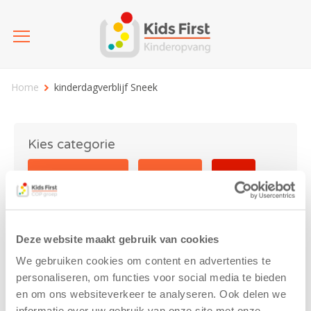
Home
kinderdagverblijf Sneek
Kies categorie
25 jaar Kids First
Activiteit
Blog
Coronavirus
Nieuws
sport
Deze website maakt gebruik van cookies
kinderdagverblijf Sneek
We gebruiken cookies om content en advertenties te
personaliseren, om functies voor social media te bieden
en om ons websiteverkeer te analyseren. Ook delen we
informatie over uw gebruik van onze site met onze