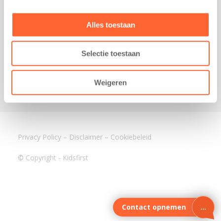
3640 BA Mijdrecht
Kantoor Assen
Alles toestaan
Lauwers 4
9405 BL Assen
Selectie toestaan
088-0350400
info@kidsfirst.nl
Weigeren
Privacy Policy
–
Disclaimer
–
Cookiebeleid
© Copyright - Kidsfirst
Contact opnemen