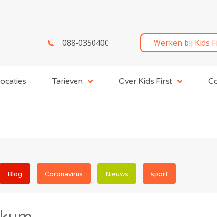
088-0350400
Werken bij Kids F
ocaties
Tarieven
Over Kids First
Co
Blog
Coronavirus
Nieuws
sport
kkum