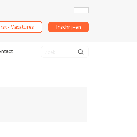
irst - Vacatures
Inschrijven
ntact