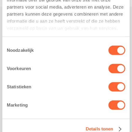
partners voor social media, adverteren en analyse. Deze
partners kunnen deze gegevens combineren met andere
informatie die u aan ze heeft verstrekt of die ze hebben
Praktisch
verzameld op basis van uw gebruik van hun services.
Werken bij Kids First
Nieuws over Kids First
Toestemmingsselectie
Noodzakelijk
Wijzigen opvangcontract
Opzeggen opvangcontract
Voorkeuren
Contact
Kantoor Groningen
Friesestraatweg 215b
Statistieken
9743 AD Groningen
Kantoor Akkrum
Marketing
Hopmanshof 5
8491 BK Akkrum
Kantoor Mijdrecht
Details tonen
Postbus 1030