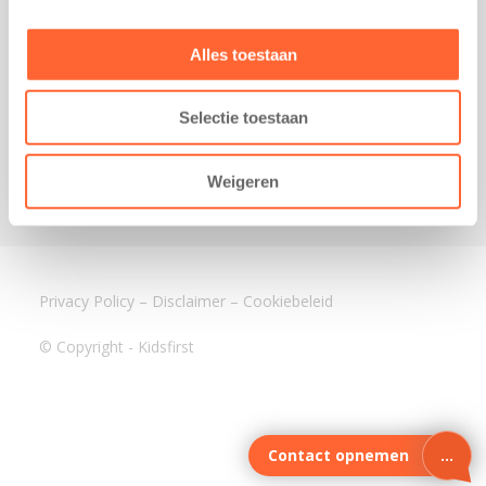
3640 BA Mijdrecht
Kantoor Assen
Alles toestaan
Lauwers 4
9405 BL Assen
Selectie toestaan
088-0350400
info@kidsfirst.nl
Weigeren
Privacy Policy
–
Disclaimer
–
Cookiebeleid
© Copyright - Kidsfirst
Contact opnemen