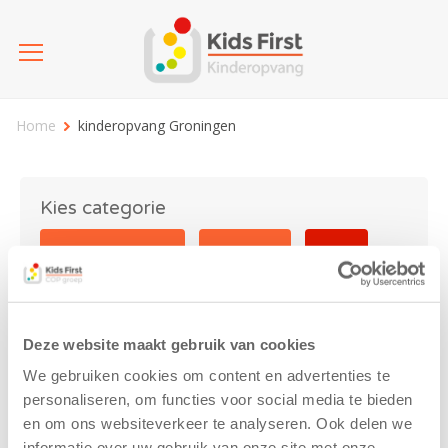
Home
kinderopvang Groningen
Kies categorie
25 jaar Kids First
Activiteit
Blog
Coronavirus
Nieuws
sport
Deze website maakt gebruik van cookies
kinderopvang Groningen
We gebruiken cookies om content en advertenties te
personaliseren, om functies voor social media te bieden
en om ons websiteverkeer te analyseren. Ook delen we
informatie over uw gebruik van onze site met onze