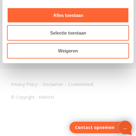
3640 BA Mijdrecht
Kantoor Assen
Alles toestaan
Lauwers 4
9405 BL Assen
Selectie toestaan
088-0350400
info@kidsfirst.nl
Weigeren
Privacy Policy
–
Disclaimer
–
Cookiebeleid
© Copyright - Kidsfirst
Contact opnemen