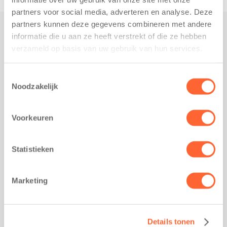
partners voor social media, adverteren en analyse. Deze
partners kunnen deze gegevens combineren met andere
informatie die u aan ze heeft verstrekt of die ze hebben
Praktisch
verzameld op basis van uw gebruik van hun services.
Werken bij Kids First
Nieuws over Kids First
Toestemmingsselectie
Noodzakelijk
Wijzigen opvangcontract
Opzeggen opvangcontract
Voorkeuren
Contact
Kantoor Groningen
Friesestraatweg 215b
Statistieken
9743 AD Groningen
Kantoor Akkrum
Marketing
Hopmanshof 5
8491 BK Akkrum
Kantoor Mijdrecht
Details tonen
Postbus 1030