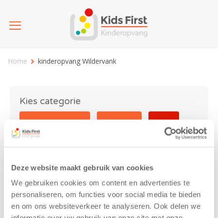
Home
kinderopvang Wildervank
Kies categorie
25 jaar Kids First
Activiteit
Blog
Coronavirus
Nieuws
sport
Deze website maakt gebruik van cookies
kinderopvang Wildervank
We gebruiken cookies om content en advertenties te
personaliseren, om functies voor social media te bieden
en om ons websiteverkeer te analyseren. Ook delen we
informatie over uw gebruik van onze site met onze