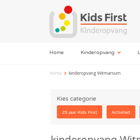
Home
Kinderopvang
L
Home
kinderopvang Witmarsum
Kies categorie
25 jaar Kids First
Activiteit
kinderopvang Wi