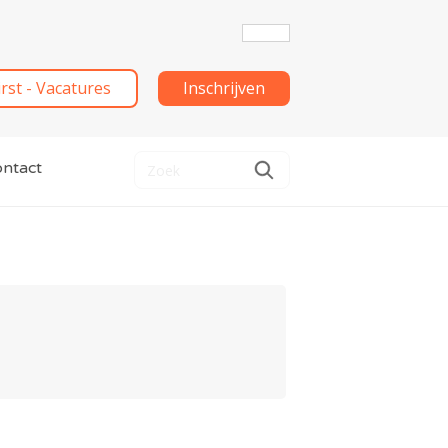
irst - Vacatures
Inschrijven
ntact