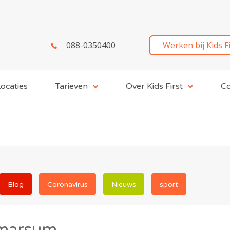
088-0350400
Werken bij Kids F
ocaties
Tarieven
Over Kids First
Co
Blog
Coronavirus
Nieuws
sport
tmarsum