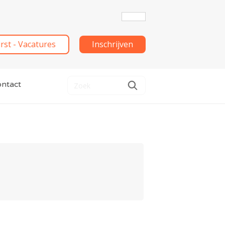
irst - Vacatures
Inschrijven
ntact