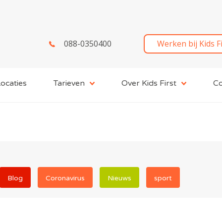
088-0350400
Werken bij Kids F
ocaties
Tarieven
Over Kids First
Co
Blog
Coronavirus
Nieuws
sport