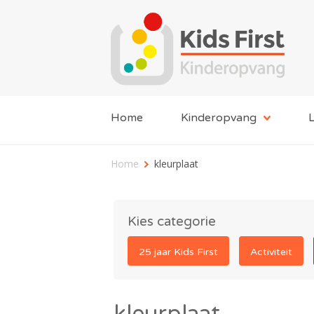
Home
Kinderopvang
L
Home
kleurplaat
Kies categorie
25 jaar Kids First
Activiteit
kleurplaat