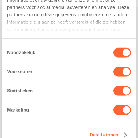
partners voor social media, adverteren en analyse. Deze
partners kunnen deze gegevens combineren met andere
informatie die u aan ze heeft verstrekt of die ze hebben
Praktisch
verzameld op basis van uw gebruik van hun services.
Werken bij Kids First
Nieuws over Kids First
Toestemmingsselectie
Noodzakelijk
Wijzigen opvangcontract
Opzeggen opvangcontract
Voorkeuren
Contact
Kantoor Groningen
Friesestraatweg 215b
Statistieken
9743 AD Groningen
Kantoor Akkrum
Marketing
Hopmanshof 5
8491 BK Akkrum
Kantoor Mijdrecht
Details tonen
Postbus 1030