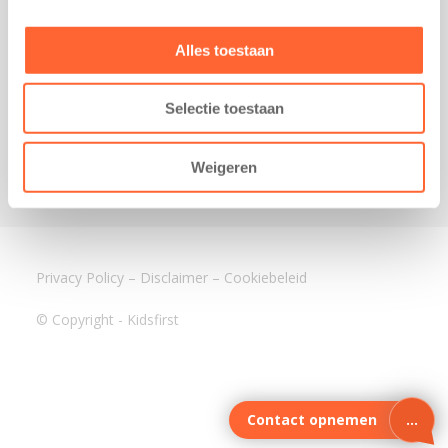
3640 BA Mijdrecht
Kantoor Assen
Alles toestaan
Lauwers 4
9405 BL Assen
Selectie toestaan
088-0350400
info@kidsfirst.nl
Weigeren
Privacy Policy
–
Disclaimer
–
Cookiebeleid
© Copyright - Kidsfirst
Contact opnemen