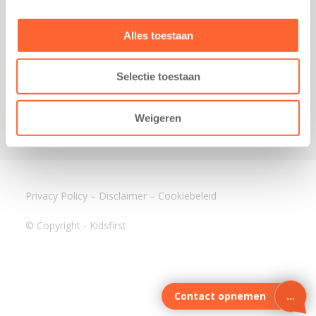
3640 BA Mijdrecht
Kantoor Assen
Alles toestaan
Lauwers 4
9405 BL Assen
Selectie toestaan
088-0350400
info@kidsfirst.nl
Weigeren
Privacy Policy
–
Disclaimer
–
Cookiebeleid
© Copyright - Kidsfirst
Contact opnemen