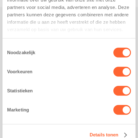
partners voor social media, adverteren en analyse. Deze
partners kunnen deze gegevens combineren met andere
informatie die u aan ze heeft verstrekt of die ze hebben
Praktisch
verzameld op basis van uw gebruik van hun services.
Werken bij Kids First
Nieuws over Kids First
Toestemmingsselectie
Noodzakelijk
Wijzigen opvangcontract
Opzeggen opvangcontract
Voorkeuren
Contact
Kantoor Groningen
Friesestraatweg 215b
Statistieken
9743 AD Groningen
Kantoor Akkrum
Marketing
Hopmanshof 5
8491 BK Akkrum
Kantoor Mijdrecht
Details tonen
Postbus 1030