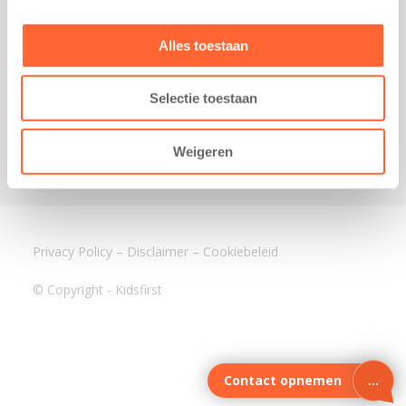
3640 BA Mijdrecht
Kantoor Assen
Alles toestaan
Lauwers 4
9405 BL Assen
Selectie toestaan
088-0350400
info@kidsfirst.nl
Weigeren
Privacy Policy
–
Disclaimer
–
Cookiebeleid
© Copyright - Kidsfirst
Contact opnemen